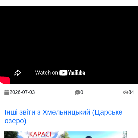
2026-07-03
0
84
Інші звіти з Хмельницький (Царське
озеро)