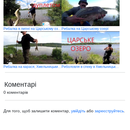
Рибалка в липні на Царському озері
Рибалка на Царському озері
Рибалка на карася, Хмельницький (Шаровечка, Царське озеро)
Риболовля в спеку в Хмельницькому на Царському озері
Коментарі
0 коментарів
Для того, щоб залишити коментар,
увійдіть
або
зареєструйтесь
.