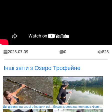
2023-07-09
0
823
Інші звіти з Озеро Трофейне
Дві дівчини на озері обловили всіх чоловіків
Ловля коропа на поплавок. Фрикціон не витримує такого бою