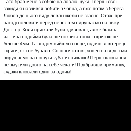
Тато брав мене з собою на ловлю щуки. І перші свої
закиди я навчився робити з човна, а вже потім з берега.
Любов до цього виду ловлі ніколи не згасне. Отож, при
нагоді половити перед нерестом вирушаємо на річку
Дністер. Коли приїхали були здивовані, адже більша
частина водойми була ще покрита тонкою кригою не
більше 4мм. Та згодом вийшло сонце, піднявся вітерець
і криги, як і не бувало. Спінінги готові, човен на воді, і ми
вирушаємо на пошуки зубатих хижаків! Перші клювання
не змусили довго на себе чекати! Підібравши приманку,
судаки клювали один за одним!