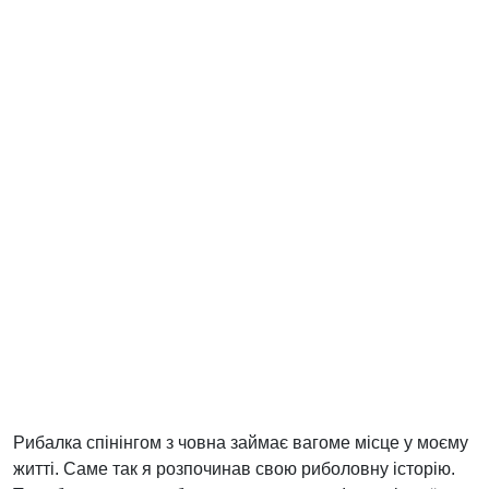
Рибалка спінінгом з човна займає вагоме місце у моєму
житті. Саме так я розпочинав свою риболовну історію.