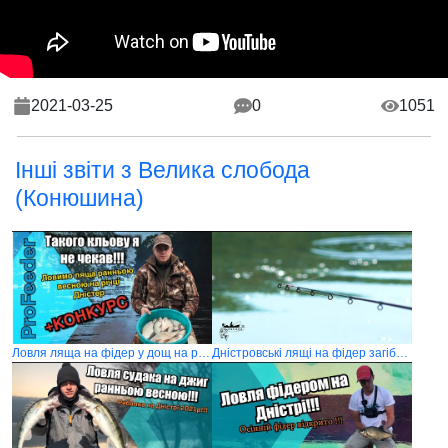
2021-03-25
0
1051
Інші звіти з Велика слобода
(Конюшина)
Ловля ляща на фідер у дощ на річці Дністер 2020
Дністровські лящі на фідер загібають квівертіп