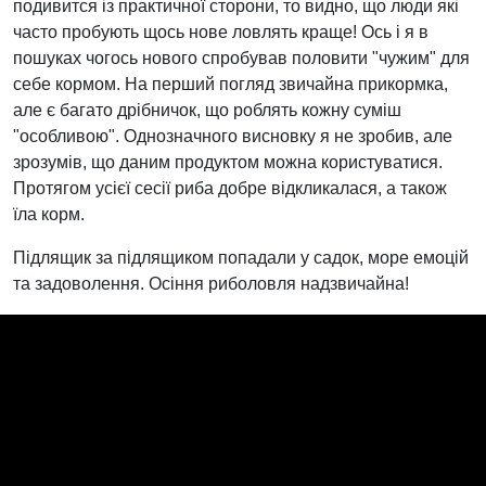
подивится із практичної сторони, то видно, що люди які
часто пробують щось нове ловлять краще! Ось і я в
пошуках чогось нового спробував половити "чужим" для
себе кормом. На перший погляд звичайна прикормка,
але є багато дрібничок, що роблять кожну суміш
"особливою". Однозначного висновку я не зробив, але
зрозумів, що даним продуктом можна користуватися.
Протягом усієї сесії риба добре відкликалася, а також
їла корм.
Підлящик за підлящиком попадали у садок, море емоцій
та задоволення. Осіння риболовля надзвичайна!