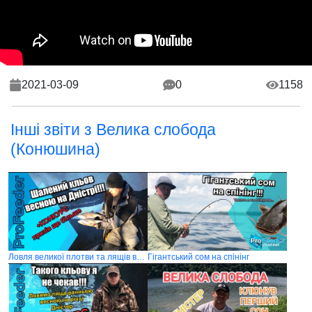
2021-03-09
0
1158
Інші звіти з Велика слобода
(Конюшина)
Ловля великої плотви та лящів весною на Дністрі 2020
Гігантський сом на спінінг