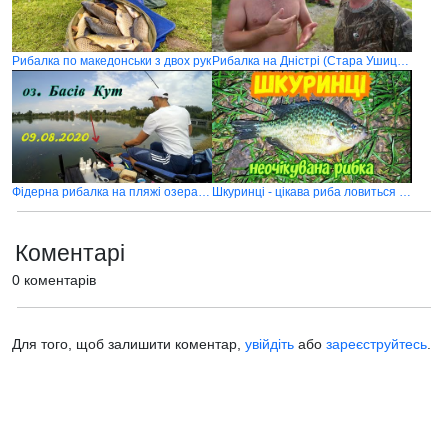
Рибалка по македонськи з двох рук
Рибалка на Дністрі (Стара Ушиця) частина 1
Фідерна рибалка на пляжі озера Басів Кут
Шкуринці - цікава риба ловиться на річці південний буг біля Вінниці
Коментарі
0 коментарів
Для того, щоб залишити коментар,
увійдіть
або
зареєструйтесь
.