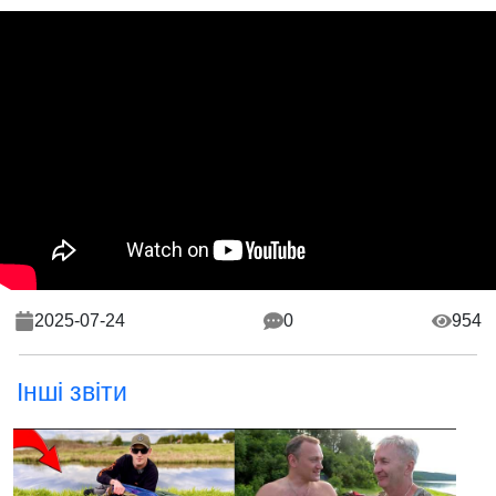
2025-07-24
0
954
Інші звіти