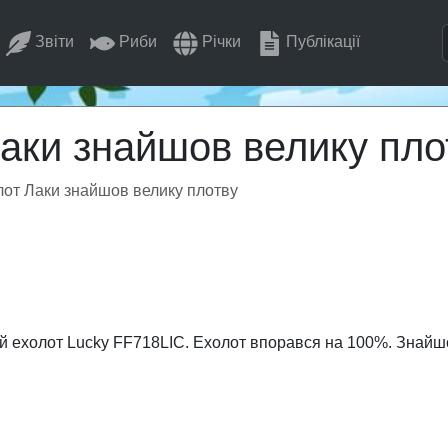
Звіти
Риби
Річки
Публікації
аки знайшов велику пло
от Лаки знайшов велику плотву
й ехолот Lucky FF718LIC. Ехолот впорався на 100%. Знайшов