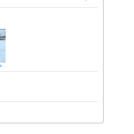
Суперова зимова риболовля з шикарним уловом