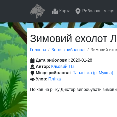
Карта
Риболовні місця
Зимовий ехолот Л
Головна
Звіти з риболовлі
Зимовий ехол
Дата риболовлі:
2020-01-28
Автор:
Кльовий ТВ
Місце риболовлі:
Тарасівка (р. Мукша)
Улов:
Плітка
Поїхав на річку Дністер випробувати зимови