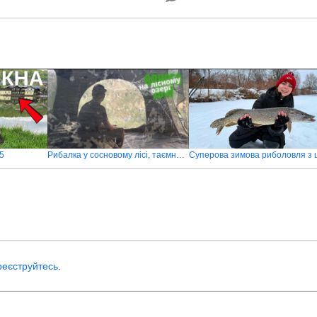
5
Рибалка у сосновому лісі, таємниця лісного озера, чи є тут трофейний короп
реєструйтесь
.