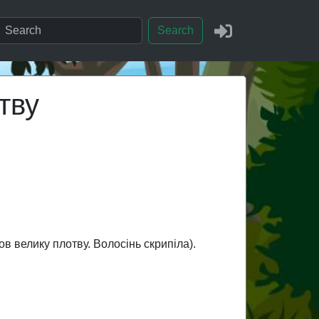
Search
тву
 велику плотву. Волосінь скрипіла).