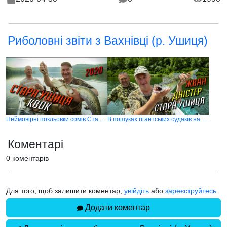
Риболовні звіти з Вахнівці (р. Ушиця)
Неймовірні покльовки сомів Стара Ушиця 2020 (Дністер)
В пошуках гігантських судаків на річці Ушиця(Дністер) 2020
Коментарі
0 коментарів
Для того, щоб залишити коментар,
увійдіть
або
зареєструйтесь
.
Додати коментар