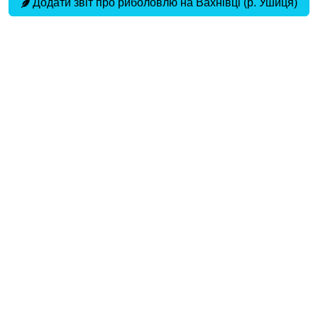
Додати звіт про риболовлю на Вахнівці (р. Ушиця)