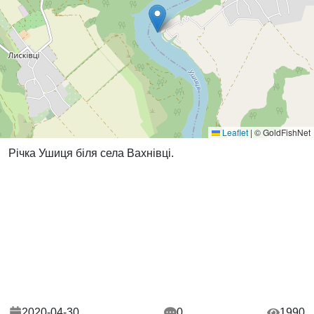
Leaflet
|
© GoldFishNet
Річка Ушиця біля села Вахнівці.
2020-04-30
0
1990