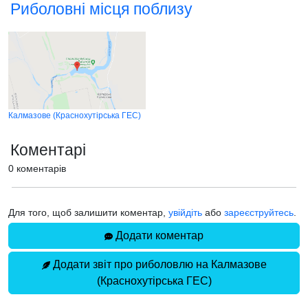
Риболовні місця поблизу
Калмазове (Краснохутірська ГЕС)
Коментарі
0 коментарів
Для того, щоб залишити коментар,
увійдіть
або
зареєструйтесь
.
Додати коментар
Додати звіт про риболовлю на Калмазове
(Краснохутірська ГЕС)