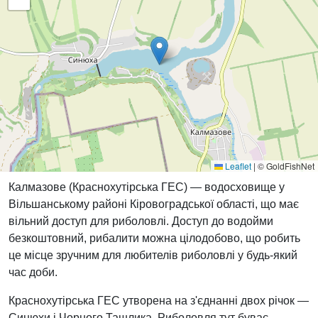
Leaflet
|
© GoldFishNet
Калмазове (Краснохутірська ГЕС) — водосховище у
Вільшанському районі Кіровоградської області, що має
вільний доступ для риболовлі. Доступ до водойми
безкоштовний, рибалити можна цілодобово, що робить
це місце зручним для любителів риболовлі у будь-який
час доби.
Краснохутірська ГЕС утворена на з'єднанні двох річок —
Синюхи і Чорного Ташлика. Риболовля тут буває