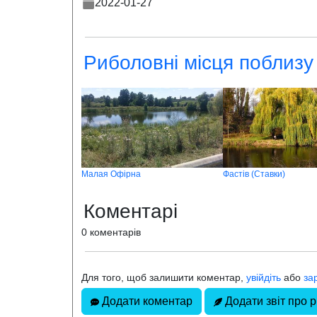
2022-01-27
Риболовні місця поблизу
Малая Офірна
Фастів (Ставки)
Коментарі
0 коментарів
Для того, щоб залишити коментар,
увійдіть
або
за
Додати коментар
Додати звіт про р