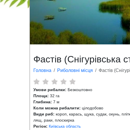
Фастів (Снігурівська с
Головна
Риболовні місця
Фастів (Снігур
Умови рибалки:
Безкоштовно
Площа:
32 га
Глибина:
7 м
Коли можна рибалити:
цілодобово
Види риб:
короп, карась, щука, судак, окунь, пліт
лящ, раки, плоскирка
Регіон:
Київська область