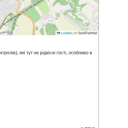
Leaflet
|
© GoldFishNet
олів), які тут не рідкісні гості, особливо в