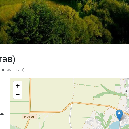
тав)
івська став)
+
−
ка,