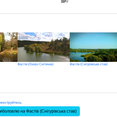
0
Фастів (Озеро Снітинка)
Фастів (Снігурівська став)
реєструйтесь
.
иболовлю на Фастів (Снігурівська став)