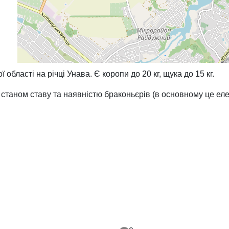
 області на річці Унава. Є коропи до 20 кг, щука до 15 кг.
таном ставу та наявністю браконьєрів (в основному це електр