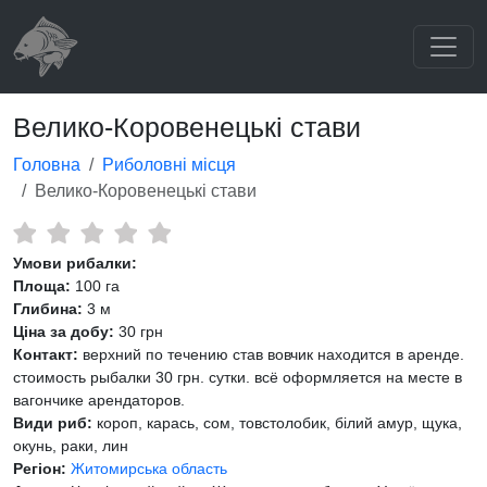
Велико-Коровенецькі стави
Головна
Риболовні місця
Велико-Коровенецькі стави
Умови рибалки:
Площа:
100 га
Глибина:
3 м
Ціна за добу:
30 грн
Контакт:
верхний по течению став вовчик находится в аренде.
стоимость рыбалки 30 грн. сутки. всё оформляется на месте в
вагончике арендаторов.
Види риб:
короп, карась, сом, товстолобик, білий амур, щука,
окунь, раки, лин
Регіон:
Житомирська область