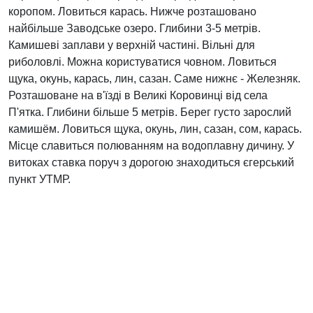
коропом. Ловиться карась. Нижче розташовано
найбільше Заводське озеро. Глибини 3-5 метрів.
Камишеві заплави у верхній частині. Вільні для
риболовлі. Можна користуватися човном. Ловиться
щука, окунь, карась, лин, сазан. Саме нижнє - Железняк.
Розташоване на в'їзді в Великі Коровинці від села
П'ятка. Глибини більше 5 метрів. Берег густо зарослий
камишём. Ловиться щука, окунь, лин, сазан, сом, карась.
Місце славиться полюванням на водоплавну дичину. У
витоках ставка поруч з дорогою знаходиться єгерський
пункт УТМР.