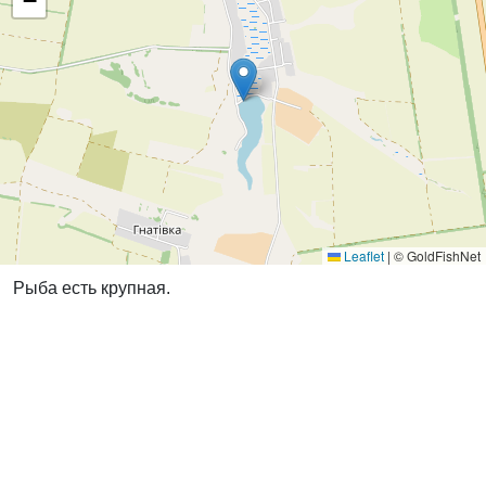
−
Leaflet
|
© GoldFishNet
Рыба есть крупная.