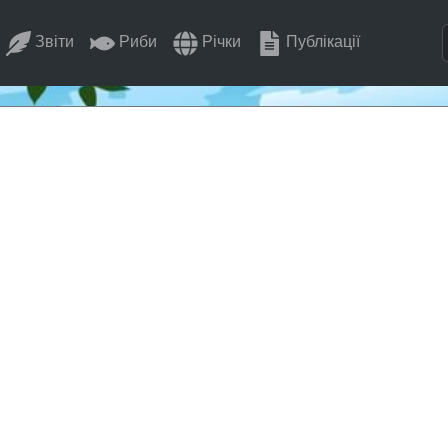
Звіти
Риби
Річки
Публікації