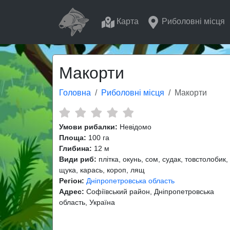
Карта
Риболовні місця
Макорти
Головна
Риболовні місця
Макорти
Умови рибалки:
Невідомо
Площа:
100 га
Глибина:
12 м
Види риб:
плітка, окунь, сом, судак, товстолобик,
щука, карась, короп, лящ
Регіон:
Дніпропетровська область
Адрес:
Софіївський район, Дніпропетровська
область, Україна