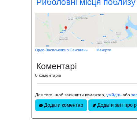
Риболовні місця поблизу
Ордо-Васильевка р.Саксагань
Макорти
Коментарі
0 коментарів
Для того, щоб залишити коментар,
увійдіть
або
за
Додати коментар
Додати звіт про 