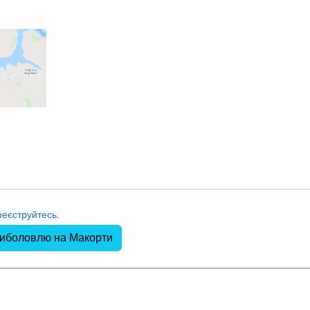
реєструйтесь
.
риболовлю на Макорти