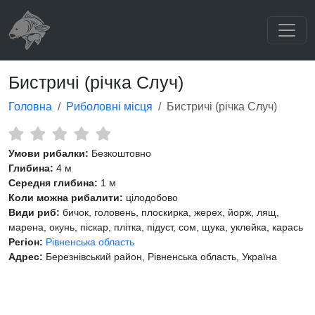
Бистричі (річка Случ)
Головна
Риболовні місця
Бистричі (річка Случ)
Умови рибалки:
Безкоштовно
Глибина:
4 м
Середня глибина:
1 м
Коли можна рибалити:
цілодобово
Види риб:
бичок, головень, плоскирка, жерех, йорж, лящ,
марена, окунь, піскар, плітка, підуст, сом, щука, уклейка, карась
Регіон:
Рівненська область
Адрес:
Березнівський район, Рівненська область, Україна