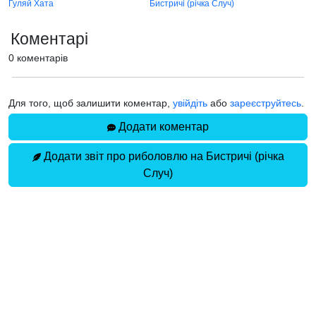
Гуляй Хата
Бистричі (річка Случ)
Коментарі
0 коментарів
Для того, щоб залишити коментар,
увійдіть
або
зареєструйтесь
.
Додати коментар
Додати звіт про риболовлю на Бистричі (річка
Случ)