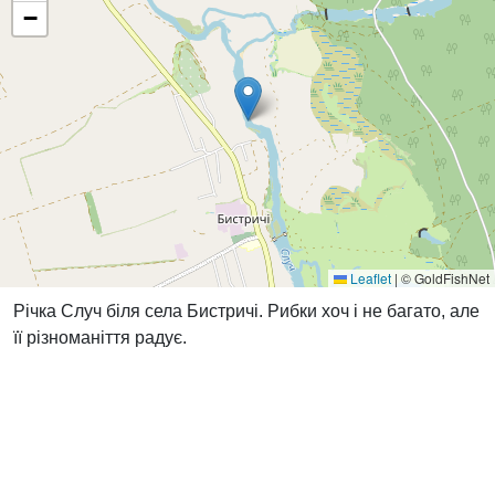
−
Leaflet
|
© GoldFishNet
Річка Случ біля села Бистричі. Рибки хоч і не багато, але
її різноманіття радує.