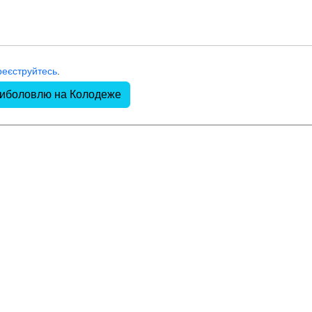
реєструйтесь
.
риболовлю на Колодеже