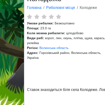
Головна
Риболовні місця
Колодеже
Умови рибалки:
Безкоштовно
Площа:
23.0 га
Коли можна рибалити:
цілодобово
Види риб:
короп, лин, окунь, плітка, щука, карась
уклейка
Регіон:
Волинська область
Адрес:
Горохівський район, Волинська область,
Україна
Ставок знаходиться біля села Колодеже. Ловл