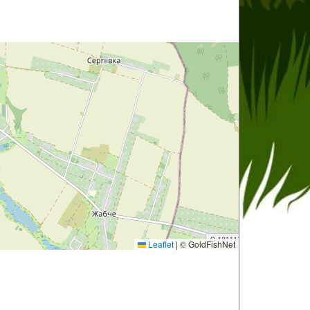
Leaflet
|
© GoldFishNet