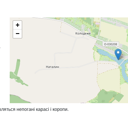
+
−
,
яться непогані карасі і коропи.