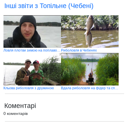
Інші звіти з Топільне (Чебені)
Ловля плотви зимою на поплавок 2021
Риболовля в Чебенях
Кльова риболовля з дружиною
Вдала риболовля на фідер та спінінг в Чебенях
Коментарі
0 коментарів