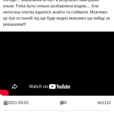
кльов. Риба була сильно розбавлена водою.... Але
непогану плотву вдалося знайти та спіймати. Можливо
це був останній лід ще буде видно можливо ще вийду за
реваншем!!!
2021-03-01
0
1110