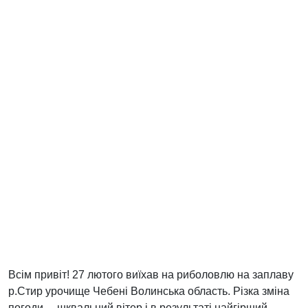
Всім привіт! 27 лютого виїхав на риболовлю на заплаву
р.Стир урочище Чебені Волинська область. Різка зміна
погоди.... шквальний вітер і в результаті найгірший