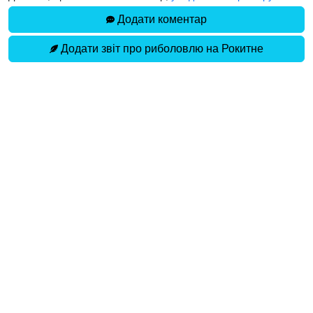
Додати коментар
Додати звіт про риболовлю на Рокитне