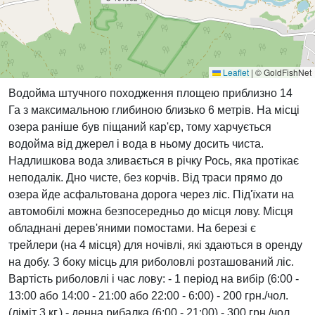
Leaflet
|
© GoldFishNet
Водойма штучного походження площею приблизно 14
Га з максимальною глибиною близько 6 метрів. На місці
озера раніше був піщаний кар'єр, тому харчується
водойма від джерел і вода в ньому досить чиста.
Надлишкова вода зливається в річку Рось, яка протікає
неподалік. Дно чисте, без корчів. Від траси прямо до
озера йде асфальтована дорога через ліс. Під'їхати на
автомобілі можна безпосередньо до місця лову. Місця
обладнані дерев'яними помостами. На березі є
трейлери (на 4 місця) для ночівлі, які здаються в оренду
на добу. З боку місць для риболовлі розташований ліс.
Вартість риболовлі і час лову: - 1 період на вибір (6:00 -
13:00 або 14:00 - 21:00 або 22:00 - 6:00) - 200 грн./чол.
(ліміт 3 кг.) - денна рибалка (6:00 - 21:00) - 300 грн./чол.