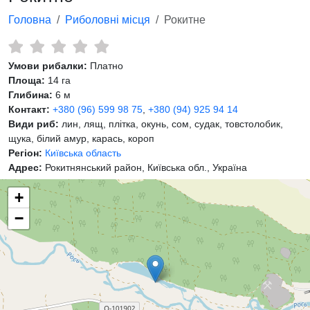
Головна
Риболовні місця
Рокитне
Умови рибалки:
Платно
Площа:
14 га
Глибина:
6 м
Контакт:
+380 (96) 599 98 75
,
+380 (94) 925 94 14
Види риб:
лин, лящ, плітка, окунь, сом, судак, товстолобик,
щука, білий амур, карась, короп
Регіон:
Київська область
Адрес:
Рокитнянський район, Київська обл., Україна
+
−