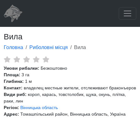
Вила
Головна
Риболовні місця
Вила
Умови рибалки:
Безкоштовно
Площа:
3 га
Глибина:
1 м
Контакт:
владелец местные жители, отслеживают браконъеров
Види риб:
короп, карась, товстолобик, щука, окунь, плітка,
раки, лин
Регіон:
Вінницька область
Адрес:
Томашпільський район, Вінницька область, Україна