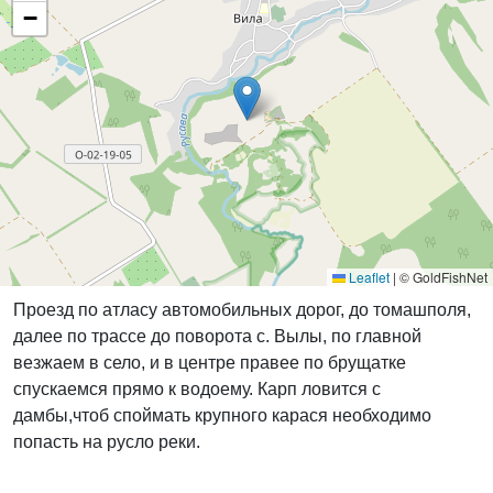
−
Leaflet
|
© GoldFishNet
Проезд по атласу автомобильных дорог, до томашполя,
далее по трассе до поворота с. Вылы, по главной
везжаем в село, и в центре правее по брущатке
спускаемся прямо к водоему. Карп ловится с
дамбы,чтоб споймать крупного карася необходимо
попасть на русло реки.