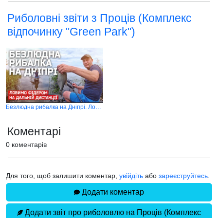
Риболовні звіти з Проців (Комплекс
відпочинку "Green Park")
Безлюдна рибалка на Дніпрі. Ловимо фідером на дальній дистанції
Коментарі
0 коментарів
Для того, щоб залишити коментар,
увійдіть
або
зареєструйтесь
.
Додати коментар
Додати звіт про риболовлю на Проців (Комплекс