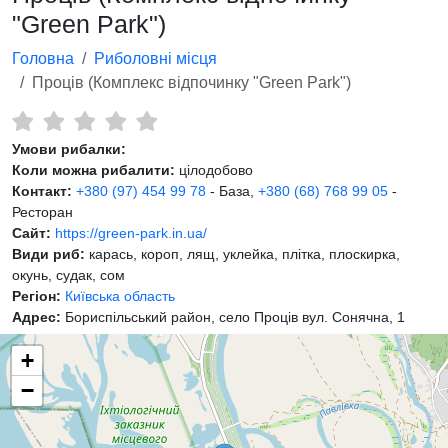
"Green Park")
Головна
Риболовні місця
Проців (Комплекс відпочинку "Green Park")
Умови рибалки:
Коли можна рибалити:
цілодобово
Контакт:
+380 (97) 454 99 78
- База,
+380 (68) 768 99 05
-
Ресторан
Сайт:
https://green-park.in.ua/
Види риб:
карась, короп, лящ, уклейка, плітка, плоскирка,
окунь, судак, сом
Регіон:
Київська область
Адрес:
Бориспільський район, село Проців вул. Сонячна, 1
+
−