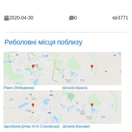
2020-04-30
0
3771
Риболовні місця поблизу
Рівне (Лебединка)
Шпанів (Брага)
Здолбунів (річка Устя Спасівська)
Шпанів (Канави)