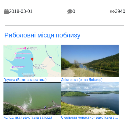
2018-03-01
0
3940
Риболовні місця поблизу
Грушка (Бакотська затока)
Дністрівка (річка Дністер)
Колодіївка (Бакотська затока)
Скальний монастир (Бакотська затока)