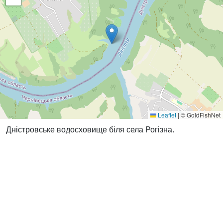
Leaflet
|
© GoldFishNet
Дністровське водосховище біля села Рогізна.