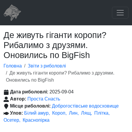
Де живуть гіганти коропи?
Рибалимо з друзями.
Оновились по BigFish
Головна
Звіти з риболовлі
Де живуть гіганти коропи? Рибалимо з друзями.
Оновились по BigFish
Дата риболовлі:
2025-09-04
Автор:
Проста Снасть
Місце риболовлі:
Доброгостівське водосховище
Улов:
Білий амур
Короп
Лин
Лящ
Плітка
Осетер
Краснопірка