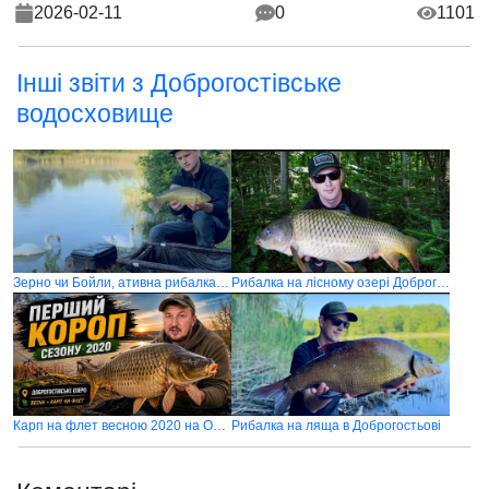
2026-02-11
0
1101
Інші звіти з Доброгостівське
водосховище
Зерно чи Бойли, ативна рибалка по амуру, шалений кльов в Доброгостьові
Рибалка на лісному озері Доброгостів
Карп на флет весною 2020 на Озері Доброгостівське
Рибалка на ляща в Доброгостьові