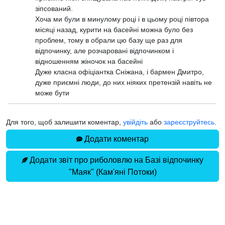
зіпсований.
Хоча ми були в минулому році і в цьому році півтора
місяці назад, курити на басейні можна було без
проблем, тому в обрали цю базу ще раз для
відпочинку, але розчаровані відпочинком і
відношенням жіночок на басейні
Дуже класна офіціантка Сніжана, і бармен Дмитро,
дуже приємні люди, до них ніяких претензій навіть не
може бути
Для того, щоб залишити коментар,
увійдіть
або
зареєструйтесь
.
Додати коментар
Додати звіт про риболовлю на Базі відпочинку
"Маяк" (Кам'яні Потоки)