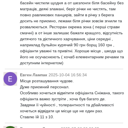
басейн чистили щодня а от шезлонги біля басейну без
матраців, деякі зламані, беріг річки не чистять, там
повно равликових панцирів, зайти в річку з берега
досить не приємно, лежаки біля річки зовсім згнили та
розвалюються. Ресторан окрема зона ( перші страви
смачні) а от інше залишає бажати кращого, відсутність
дитячого та дієтичного харчування, ціни середні ,
наприклад бульйон курячий 90 грн борщ 160 грн ,
офіціанти уважні та привітні. Хороше місце , шкода що
його не осучаснюють ( хочаб елементарним речами та
доступним інтернетом)
Евген Лампак
2025-10-04 16:56:34
Місце розташування чудове.
Дуже приємний персонал.
Особливо хочеться відмітити офіціанта Сніжана, такого
офіціанта важко зустріти , хоча був багато де.
Завдяки її чуйності , толерантності та дбайливості
хочеться відвідати це місце ще не один раз.
Ставлю їй 11 з 10.