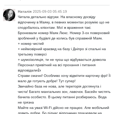
Наталія
2025-09-03 05:45:19
Читала детально відгуки. На власному досвіду
відпочинку в Маяку, в певних моментах розумію що не
сподобалось клієнтам. Мої ж враження такі.
Бронювали номер Маяк Люкс. Номер 3-ох поверховий
зроблений у будівлі де колись був справжній Маяк.
+ номер чистий
+ неймовірний краєвид на базу і Дніпро зі спальні на
третьому поверсі
+ шумоізоляція, ти не чуєш що відбувається довкола
Персонал привітний на всі прохання і питання
відповідали👍
Страви смачні! Особливо хочу відмітити карточку фрі! Її
мало де готують добре! Тут супер!
Звичайно база не нова, але тереторія доглянута і
чиста! Багато мангальних зон, лавочок. Басейн чистять
бачила особисто. В цьому питанні розбираюсь. Вода
не грязна
Майте на увазі Wi-Fi дійсно не працює. Але мобільний
ловить добре. Бо підчас відпочинку працювали на