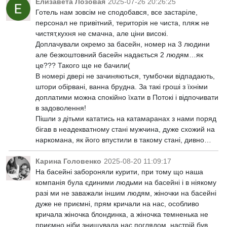
Елизавета Лозовая
2025-07-26 20:26:25
Готель нам зовсім не сподобався, все застаріле,
персонал не привітний, територія не чиста, пляж не
чистят,кухня не смачна, але ціни високі.
Доплачували окремо за басейн, номер на 3 людини
але безкоштовний басейн надається 2 людям…як
це??? Такого ще не бачили(
В номері двері не зачиняються, тумбочки відпадають,
штори обірвані, ванна брудна. За такі гроші з їхніми
доплатими можна спокійно їхати в Потокі і відпочивати
в задоволення!
Пішли з дітьми кататись на катамаранах з нами поряд
бігав в неадекватному стані мужчина, дуже схожий на
наркомана, як його впустили в такому стані, дивно…
Карина Головенко
2025-08-20 11:09:17
На басейні забороняли курити, при тому що наша
компанія була єдиними людьми на басейні і в ніякому
разі ми не заважали іншим людям, жіночки на басейні
дуже не приємні, прям кричали на нас, особливо
кричала жіночка блондинка, а жіночка темненька не
приємно ніби знищувала нас поглядом, настрій був