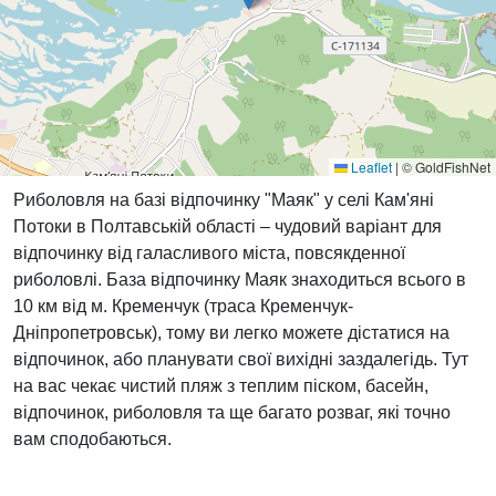
Leaflet
|
© GoldFishNet
Риболовля на базі відпочинку "Маяк" у селі Кам'яні
Потоки в Полтавській області – чудовий варіант для
відпочинку від галасливого міста, повсякденної
риболовлі. База відпочинку Маяк знаходиться всього в
10 км від м. Кременчук (траса Кременчук-
Дніпропетровськ), тому ви легко можете дістатися на
відпочинок, або планувати свої вихідні заздалегідь. Тут
на вас чекає чистий пляж з теплим піском, басейн,
відпочинок, риболовля та ще багато розваг, які точно
вам сподобаються.