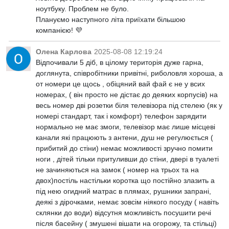
ноутбуку. Проблем не було.
Плануємо наступного літа приїхати більшою
компанією! 💜
Олена Карлова
2025-08-08 12:19:24
Відпочивали 5 діб, в цілому територія дуже гарна,
доглянута, співробітники привітні, риболовля хороша, а
от номери це щось , обіцяний вай фай є не у всих
номерах, ( він просто не дістає до деяких корпусів) на
весь номер дві розетки біля телевізора під стелею (як у
номері стандарт, так і комфорт) телефон зарядити
нормально не має змоги, телевізор має лише місцеві
канали які працюють з антени, душ не регулюється (
прибитий до стіни) немає можливості зручно помити
ноги , дітей тільки притуливши до стіни, двері в туалеті
не зачиняються на замок ( номер на трьох та на
двох)постіль настільки коротка що постійно злазить а
під нею огидний матрас в плямах, рушники запрані,
деякі з дірочками, немає зовсім ніякого посуду ( навіть
склянки до води) відсутня можливість посушити речі
після басейну ( змушені вішати на огорожу, та стільці)