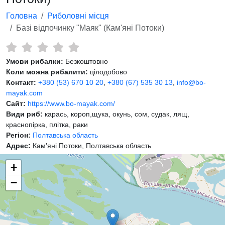
Головна
Риболовні місця
Базі відпочинку "Маяк" (Кам'яні Потоки)
Умови рибалки:
Безкоштовно
Коли можна рибалити:
цілодобово
Контакт:
+380 (53) 670 10 20
,
+380 (67) 535 30 13
,
info@bo-
mayak.com
Сайт:
https://www.bo-mayak.com/
Види риб:
карась, короп,щука, окунь, сом, судак, лящ,
краснопірка, плітка, раки
Регіон:
Полтавська область
Адрес:
Кам'яні Потоки, Полтавська область
+
−