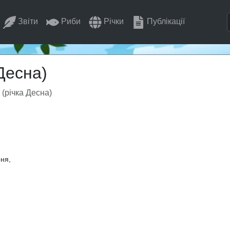
Звіти
Риби
Річки
Публікації
Десна)
(річка Десна)
оня,