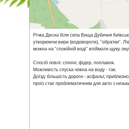
Річка Десна біля села Вища Дубечня Київсько
утворюючи вири (водовороти), "обратки". Лів
можна на "спокійній воді" впіймати щуку, ок
Спосіб ловлі: спінінг, фідер, поплавок.
Можливість спуска човна на воду - так.
Доїзд: більшість дороги - асфальт, приблизн
проїз стає проблематичним для авто з низьк