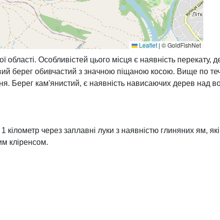
Leaflet
|
© GoldFishNet
ї області. Особливістей цього місця є наявність перекату, д
ий берег обивчастий з значною піщаною косою. Вище по течії
уня. Берег кам'янистий, є наявність нависаючих дерев над в
о 1 кілометр через заплавні луки з наявністю глиняних ям, 
им кліренсом.