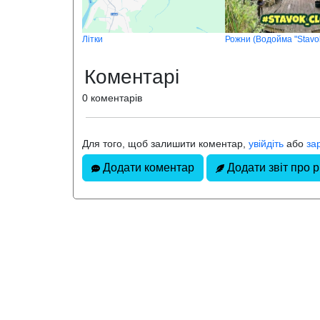
Літки
Рожни (Водойма "Stavok
Коментарі
0 коментарів
Для того, щоб залишити коментар,
увійдіть
або
за
Додати коментар
Додати звіт про 