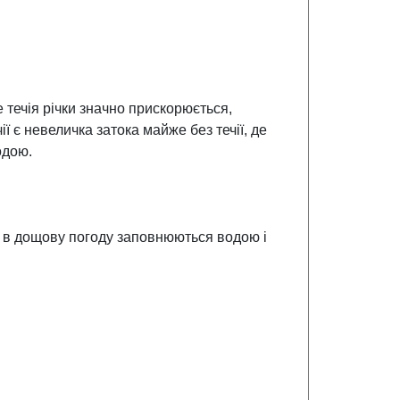
е течія річки значно прискорюється,
 є невеличка затока майже без течії, де
одою.
які в дощову погоду заповнюються водою і