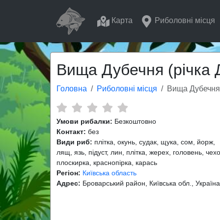
Карта
Риболовні місця
Вища Дубечня (річка 
Головна
Риболовні місця
Вища Дубечня 
Умови рибалки:
Безкоштовно
Контакт:
без
Види риб:
плітка, окунь, судак, щука, сом, йорж,
лящ, язь, підуст, лин, плітка, жерех, головень, чех
плоскирка, краснопірка, карась
Регіон:
Київська область
Адрес:
Броварський район, Київська обл., Україна