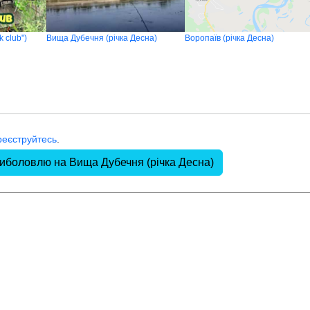
 club")
Вища Дубечня (річка Десна)
Воропаїв (річка Десна)
реєструйтесь
.
риболовлю на Вища Дубечня (річка Десна)